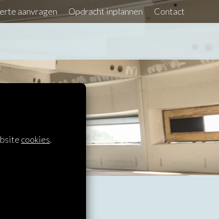
erte aanvragen
Opdracht inplannen
Contact
et werk!
ebsite
cookies
.