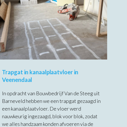
Trapgat in kanaalplaatvloer in
Veenendaal
In opdracht van Bouwbedrijf Van de Steeg uit
Barneveld hebben we een trapgat gezaagd in
een kanaalplaatvloer. De vloer werd
nauwkeurig ingezaagd, blok voor blok, zodat
we alles handzaam konden afvoeren via de