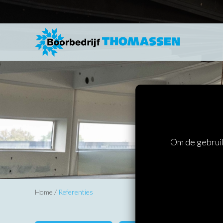
Boor- e
Om de gebruik
Home
/
Referenties