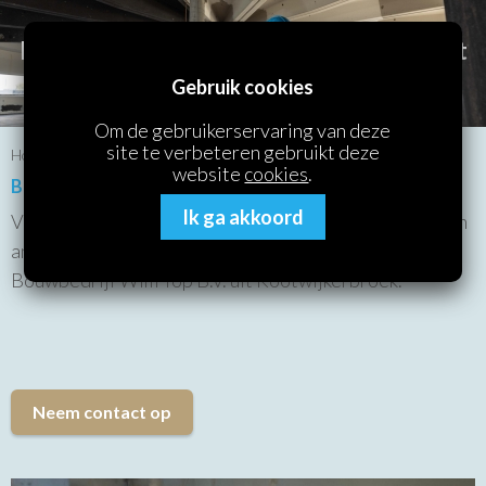
Boor- en Zaagbedrijf Thomassen aan het
werk!
Gebruik cookies
Om de gebruikerservaring van deze
site te verbeteren gebruikt deze
Home
/
Referenties
/ Boor- en zaagwerk voor stalverbouwing
website
cookies
.
Boor- en zaagwerk voor stalverbouwing
Ik ga akkoord
Voor het verbouwen van een stal hebben wij het één en
ander geboord en gezaagd. Dit werk is in opdracht van
Bouwbedrijf Wim Top B.V. uit Kootwijkerbroek.
Neem contact op