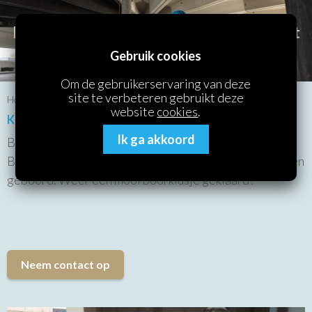
Boor- en Zaagbedrijf Thomassen aan het
werk!
Gebruik cookies
Om de gebruikerservaring van deze
site te verbeteren gebruikt deze
Home
/
Referenties
/ Kruipluikgaten
website
cookies
.
Kruipluikgaten
Ik ga akkoord
Bij een nieuwbouwproject voor Karbouw
Bouwondermingen hebben wij meerdere kruipluikgaten
geboord. Weer een mooi boorklusje geklaard!
Neem contact op