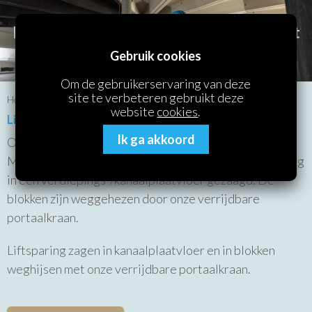
Boor- en Zaagbedrijf Thomassen aan het
werk!
Gebruik cookies
Om de gebruikerservaring van deze
site te verbeteren gebruikt deze
Home
/
Referenties
/ Liftsparing in kanaalplaatvloer
website
cookies
.
Liftsparing in kanaalplaatvloer
Ik ga akkoord
Om een lift te kunnen plaatsen hebben onze collega's
Marius en Hendry middels een vloerenzaag een sparing
in een verdiepings-/kanaalplaatvloer gezaagd. De
blokken zijn weggehezen door onze verrijdbare
portaalkraan.
Liftsparing zagen in kanaalplaatvloer en in blokken
weghijsen met onze verrijdbare portaalkraan.