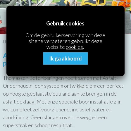
Selflevel-putranden-asfaltboringen
Gebruik cookies
Om de gebruikerservaring van deze
site te verbeteren gebruikt deze
Home
/
Selflevel-putranden-asfaltboringen
website
cookies
.
Asfaltboringen ten behoeve van ronde
Ik ga akkoord
putranden
Thomassen Betonboringen heeft samen met Asfalt-
Onderhoud.nl een systeem ontwikkeld om een perfect
op hoogte geplaatste putrand aan te brengen in de
asfalt deklaag. Met onze speciale boorinstallatie zijn
we compleet zelfvoorzienend, inclusief water en
aandrijving. Geen slangen over de weg, en een
superstrak en schoon resultaat.